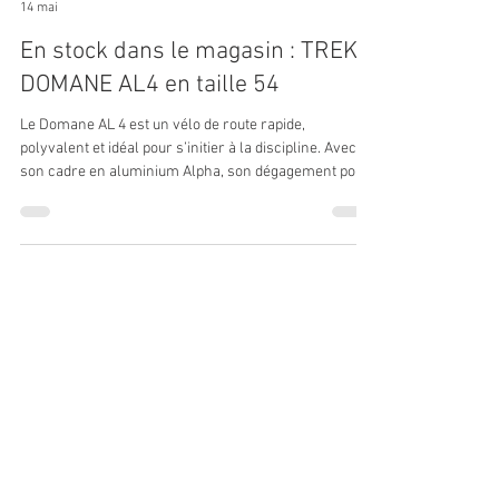
Les Cycles Valentin
14 mai
En stock dans le magasin : TREK
DOMANE AL4 en taille 54
Le Domane AL 4 est un vélo de route rapide,
polyvalent et idéal pour s’initier à la discipline. Avec
son cadre en aluminium Alpha, son dégagement pour
des pneus larges, sa transmission Shimano Tiagra 10
vitesses, ses fixations sur le tube horizontal et sa
géométrie confortable pour pédaler toute la journée, le
Domane AL 4 est idéal pour les sorties en groupe, les
trajets quotidiens et même les aventures sur la
plupart des pistes de gravel. Les caractéristiques du
modèle en st