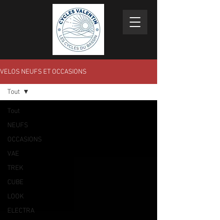
VELOS NEUFS ET OCCASIONS
Tout
Tout
NEUFS
OCCASIONS
VAE
TREK
CUBE
LOOK
ELECTRA