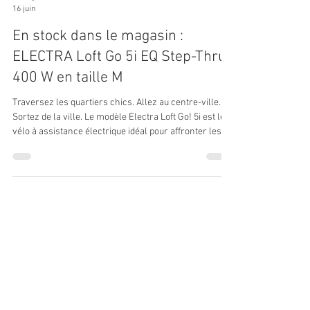
Les Cycles Valentin
16 juin
En stock dans le magasin :
ELECTRA Loft Go 5i EQ Step-Thru
400 W en taille M
Traversez les quartiers chics. Allez au centre-ville.
Sortez de la ville. Le modèle Electra Loft Go! 5i est le
vélo à assistance électrique idéal pour affronter les
difficultés typiques des rues urbaines. Un moyeu
interne à 5 vitesses conçu pour les vélos électriques
et les quatre niveaux d’assistance du moteur Bosch
Active Line Plus vous donnent la puissance
nécessaire pour gravir n’importe quelle colline et
accélérer en cas de besoin, en toute confiance et en
toute stabilit