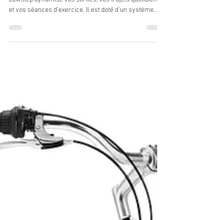
En stock dans le magasin : TREK
VERVE+ 3 LOWSTEP en taille S
Le vélo hybride à assistance électrique Verve+ 3
Lowstep dynamise vos sorties, vos trajets quotidiens
et vos séances d’exercice. Il est doté d’un système
intelligent d’assistance au pédalage de Bosch à la fois
puissant et fiable. Celui-ci se connecte à votre
smartphone pour vous permettre de suivre un plan,
d’enregistrer l’activité et bien d’autres choses encore.
Vous choisissez la capacité de la batterie pour obtenir
la puissance adaptée à votre budget et à votre
pratique. C